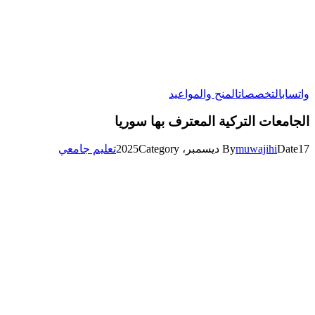
واتساب
التخصصات
المنح والمواعيد
الجامعات التركية المعترف بها سوريا
17 ديسمبر، 2025
Date
muwajihi
By
Category
تعليم جامعي