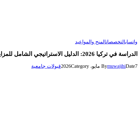
واتساب
التخصصات
المنح والمواعيد
الدراسة في تركيا 2026: الدليل الاستراتيجي الشامل للمزايا والتكاليف والقبول
7 مايو، 2026
Date
muwajihi
By
Category
قبولات جامعية