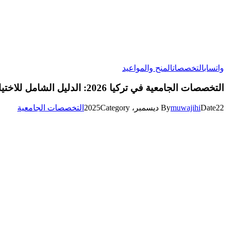
واتساب
التخصصات
المنح والمواعيد
التخصصات الجامعية في تركيا 2026: الدليل الشامل للاختيار والمعدلات والقبول
22 ديسمبر، 2025
Date
muwajihi
By
Category
التخصصات الجامعية